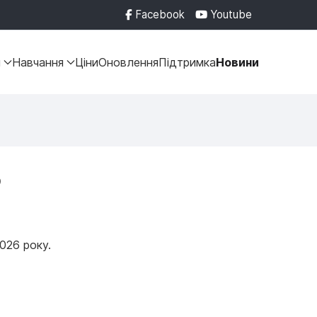
Facebook
Youtube
и
Навчання
Ціни
Оновлення
Підтримка
Новини
6
026 року.