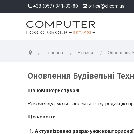
+38 (057) 341-80-80
office@cl.com.ua
Головна
Новини
Оновлення Б
Оновлення Будівельні Техно
Шановні користувачі!
Рекомендуємо встановити нову редакцію прог
Що нового:
Актуалізовано розрахунок кошторисної 