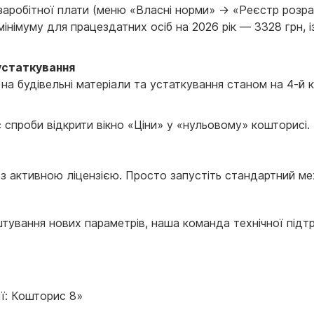
заробітної плати (меню «Власні норми» → «Реєстр розра
німуму для працездатних осіб на 2026 рік — 3328 грн, і
 устаткування
на будівельні матеріали та устаткування станом на 4-й 
 спроби відкрити вікно «Ціни» у «нульовому» кошторисі.
 активною ліцензією. Просто запустіть стандартний мех
ування нових параметрів, наша команда технічної підтр
ї: Кошторис 8»