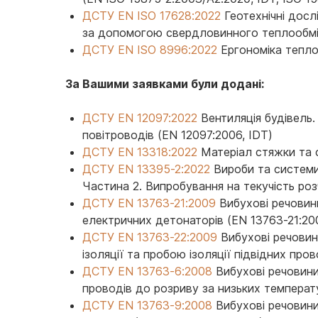
ДСТУ EN ISO 17628:2022
Геотехнічні досл
за допомогою свердловинного теплообмінн
ДСТУ EN ISO 8996:2022
Ергономіка тепло
За Вашими заявками були додані:
ДСТУ EN 12097:2022
Вентиляція будівель
повітроводів (EN 12097:2006, IDT)
ДСТУ EN 13318:2022
Матеріал стяжки та с
ДСТУ EN 13395-2:2022
Вироби та системи
Частина 2. Випробування на текучість роз
ДСТУ EN 13763-21:2009
Вибухові речовини
електричних детонаторів (EN 13763-21:20
ДСТУ EN 13763-22:2009
Вибухові речовин
ізоляції та пробою ізоляції підвідних про
ДСТУ EN 13763-6:2008
Вибухові речовини
проводів до розриву за низьких температ
ДСТУ EN 13763-9:2008
Вибухові речовини