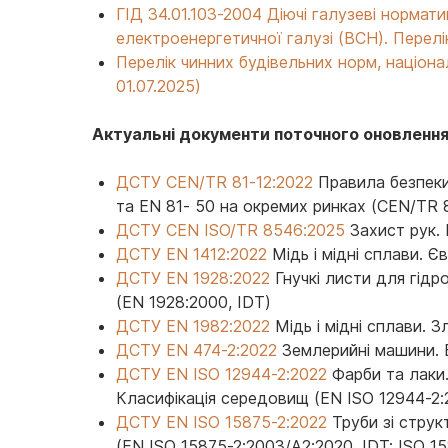
ГІД 34.01.103-2004 Діючі галузеві нормат
електроенергетичної галузі (ВСН). Перелік
Перелік чинних будівельних норм, націон
01.07.2025)
Актуальні документи поточного оновлення
ДСТУ CEN/TR 81-12:2022
Правила безпеки 
та EN 81- 50 на окремих ринках (CEN/TR 8
ДСТУ CEN ISO/TR 8546:2025
Захист рук. 
ДСТУ EN 1412:2022
Мідь і мідні сплави. Є
ДСТУ EN 1928:2022
Гнучкі листи для гідро
(EN 1928:2000, IDT)
ДСТУ EN 1982:2022
Мідь і мідні сплави. З
ДСТУ EN 474-2:2022
Землерийні машини. В
ДСТУ EN ISO 12944-2:2022
Фарби та лаки.
Класифікація середовищ (EN ISO 12944-2:20
ДСТУ EN ISO 15875-2:2022
Труби зі струк
(EN ISO 15875-2:2003/A2:2020, IDT; ISO 1