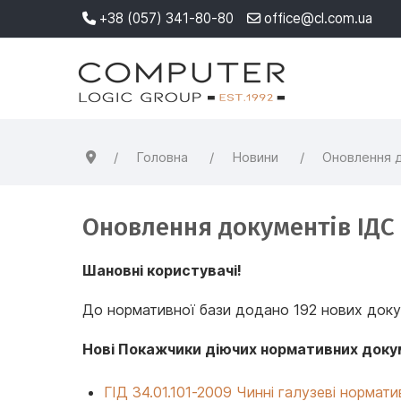
+38 (057) 341-80-80
office@cl.com.ua
Головна
Новини
Оновлення д
Оновлення документiв ІДС 
Шановні користувачі!
До нормативної бази додано 192 нових докум
Нові Покажчики діючих нормативних докум
ГІД 34.01.101-2009 Чинні галузеві нормат