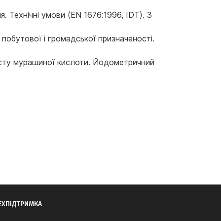
 Технічні умови (EN 1676:1996, IDT). З
 побутової і громадської призначеності.
істу мурашиної кислоти. Йодометричний
ЕХПІДТРИМКА