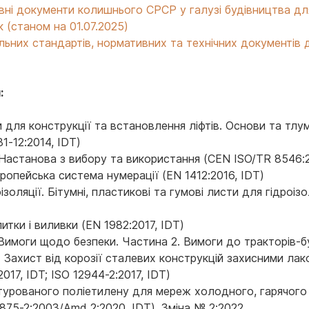
ивні документи колишнього СРСР у галузі будівництва дл
 (станом на 01.07.2025)
альних стандартів, нормативних та технічних документі
:
для конструкції та встановлення ліфтів. Основи та тлу
1-12:2014, IDT)
Настанова з вибору та використання (CEN ISO/TR 8546:2
вропейська система нумерації (EN 1412:2016, IDT)
ізоляції. Бітумні, пластикові та гумові листи для гідроіз
литки і виливки (EN 1982:2017, IDT)
имоги щодо безпеки. Частина 2. Вимоги до тракторів-бу
 Захист від корозії сталевих конструкцій захисними ла
17, IDT; ISO 12944-2:2017, IDT)
турованого поліетилену для мереж холодного, гарячого 
5875-2:2003/Amd 2:2020, IDT). Зміна № 2:2022