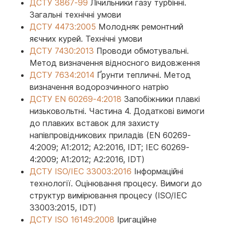
ДСТУ 3867-99
Лічильники газу турбінні.
Загальні технічні умови
ДСТУ 4473:2005
Молодняк ремонтний
яєчних курей. Технічні умови
ДСТУ 7430:2013
Проводи обмотувальні.
Метод визначення відносного видовження
ДСТУ 7634:2014
Ґрунти тепличні. Метод
визначення водорозчинного натрію
ДСТУ EN 60269-4:2018
Запобіжники плавкі
низьковольтні. Частина 4. Додаткові вимоги
до плавких вставок для захисту
напівпровідникових приладів (EN 60269-
4:2009; А1:2012; А2:2016, IDT; ІЕС 60269-
4:2009; А1:2012; А2:2016, IDT)
ДСТУ ISO/IEC 33003:2016
Інформаційні
технології. Оцінювання процесу. Вимоги до
структур вимірювання процесу (ISO/IEC
33003:2015, IDT)
ДСТУ ISO 16149:2008
Іригаційне