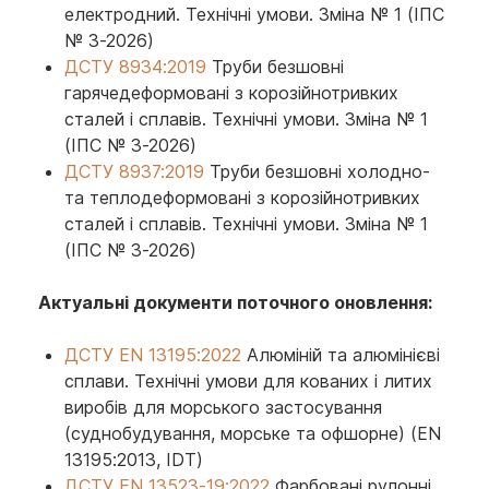
електродний. Технічні умови. Зміна № 1 (ІПС
№ 3-2026)
ДСТУ 8934:2019
Труби безшовні
гарячедеформовані з корозійнотривких
сталей і сплавів. Технічні умови. Зміна № 1
(ІПС № 3-2026)
ДСТУ 8937:2019
Труби безшовні холодно-
та теплодеформовані з корозійнотривких
сталей і сплавів. Технічні умови. Зміна № 1
(ІПС № 3-2026)
Актуальні документи поточного оновлення:
ДСТУ EN 13195:2022
Алюміній та алюмінієві
сплави. Технічні умови для кованих і литих
виробів для морського застосування
(суднобудування, морське та офшорне) (EN
13195:2013, IDT)
ДСТУ EN 13523-19:2022
Фарбовані рулонні