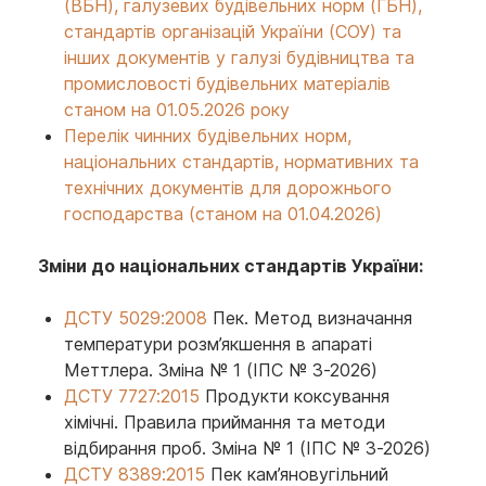
(ВБН), галузевих будівельних норм (ГБН),
стандартів організацій України (СОУ) та
інших документів у галузі будівництва та
промисловості будівельних матеріалів
станом на 01.05.2026 року
Перелік чинних будівельних норм,
національних стандартів, нормативних та
технічних документів для дорожнього
господарства (станом на 01.04.2026)
Зміни до національних стандартів України:
ДСТУ 5029:2008
Пек. Метод визначання
температури розм’якшення в апараті
Меттлера. Зміна № 1 (ІПС № 3-2026)
ДСТУ 7727:2015
Продукти коксування
хімічні. Правила приймання та методи
відбирання проб. Зміна № 1 (ІПС № 3-2026)
ДСТУ 8389:2015
Пек кам’яновугільний