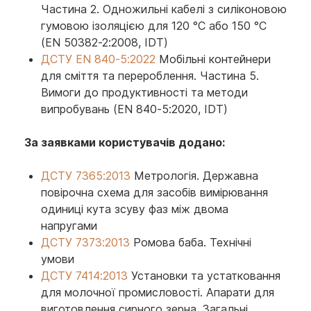
Частина 2. Одножильні кабелі з силіконовою
гумовою ізоляцією для 120 °C або 150 °C
(EN 50382-2:2008, IDT)
ДСТУ EN 840-5:2022
Мобільні контейнери
для сміття та перероблення. Частина 5.
Вимоги до продуктивності та методи
випробувань (EN 840-5:2020, IDT)
За заявками користувачів додано:
ДСТУ 7365:2013
Метрологія. Державна
повірочна схема для засобів вимірювання
одиниці кута зсуву фаз між двома
напругами
ДСТУ 7373:2013
Ромова баба. Технічні
умови
ДСТУ 7414:2013
Установки та устатковання
для молочної промисловості. Апарати для
виготовлення сирного зерна. Загальні