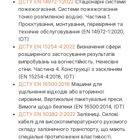
ДСТУ EN 14972-1:2022
Стаціонарні системи
пожежогасіння. Системи пожежогасіння
тонко розпиленою водою. Частина 1.
Проєктування, монтування, перевіряння та
технічне обслуговування (EN 14972-1:2020,
IDT)
ДСТУ EN 15254-4:2022
Визначення сфери
розширеного застосування результатів
випробувань на вогнестійкість. Ненесівні
стіни. Частина 4. Конструкції з засклінням
(EN 15254-4:2018, IDT)
ДСТУ EN 16500:2018
Машини для
ущільнення відходів або вторинної
сировини. Вертикальні пакетувальні преси.
Вимоги щодо безпеки (EN 16500:2014, IDT)
ДСТУ EN 50382-2:2022
Залізниці. Силові
кабелі для високотемпературного рухомого
складу залізничного транспорту, що мають
спеціальні протипожежні властивості.