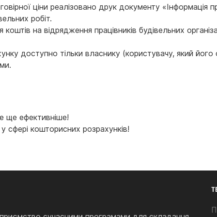
овірної ціни реалізовано друк документу «Інформація про
ельних робіт.
 коштів на відрядження працівників будівельних органі
унку доступно тільки власнику (користувачу, який його 
ми.
е ще ефективніше!
 у сфері кошторисних розрахунків!
Т
П
підприємство сучасними програмами для складання