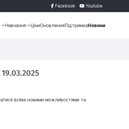
Facebook
Youtube
и
Навчання
Ціни
Оновлення
Підтримка
Новини
19.03.2025
татися всіма новими можливостями та