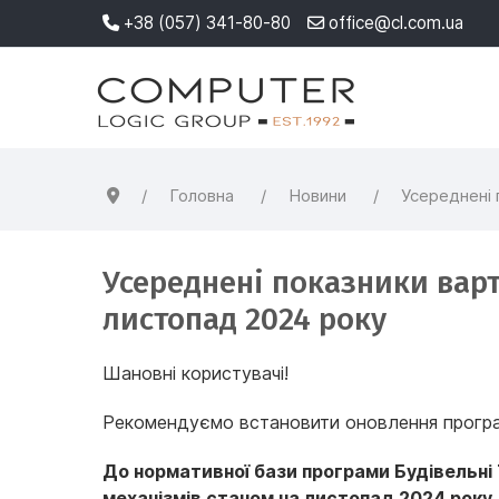
+38 (057) 341-80-80
office@cl.com.ua
Головна
Новини
Усереднені 
Усереднені показники варт
листопад 2024 року
Шановні користувачі!
Рекомендуємо встановити оновлення програм
До нормативної бази програми Будівельні 
механізмів станом на листопад 2024 року. 