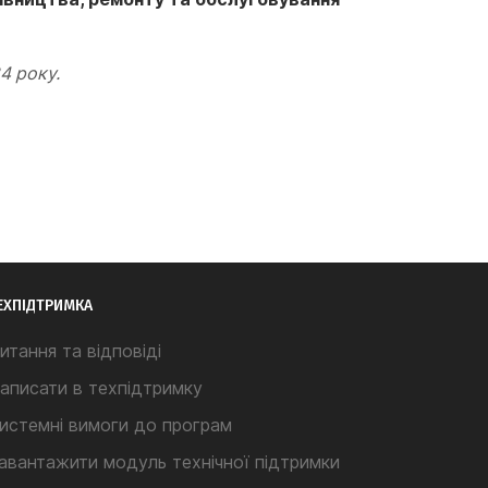
4 року.
ЕХПІДТРИМКА
итання та відповіді
аписати в техпідтримку
истемні вимоги до програм
авантажити модуль технічної підтримки