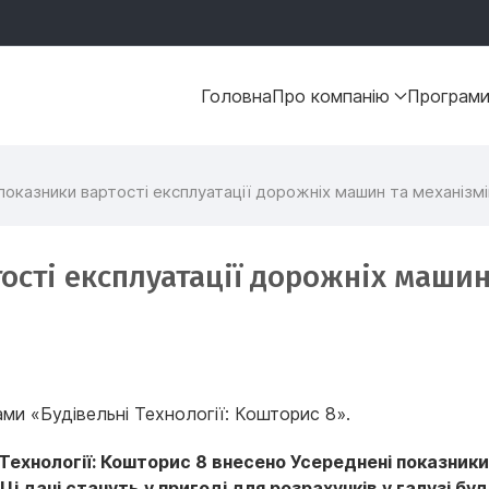
Головна
Про компанію
Програм
показники вартості експлуатації дорожніх машин та механізм
ості експлуатації дорожніх машин
и «Будівельні Технології: Кошторис 8».
Технології: Кошторис 8 внесено Усереднені показники
Ці дані стануть у пригоді для розрахунків у галузі б