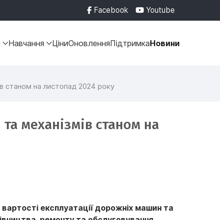
Facebook
Youtube
и
Навчання
Ціни
Оновлення
Підтримка
Новини
ів станом на листопад 2024 року
 та механізмів станом на
 вартості експлуатації дорожніх машин та
удівництва, ремонту та обслуговування