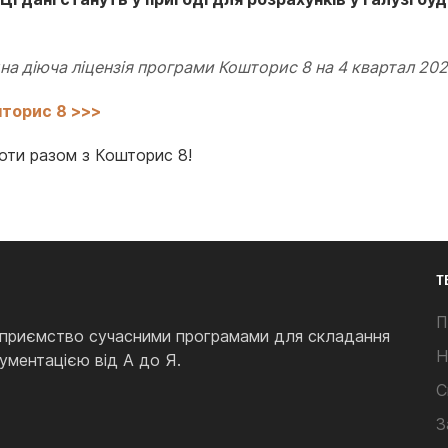
на діюча ліцензія програми Кошторис 8 на 4 квартал 202
торис 8 >>>
оти разом з Кошторис 8!
Т
П
підприємство сучасними програмами для складання
Н
ментацією від А до Я.
С
З